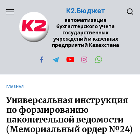
Перейти
К2.Бюджет
к
содержанию
автоматизация
бухгалтерского учета
государственных
учреждений и казенных
предприятий Казахстана
ГЛАВНАЯ
Универсальная инструкция
по формированию
накопительной ведомости
(Мемориальный ордер №24)