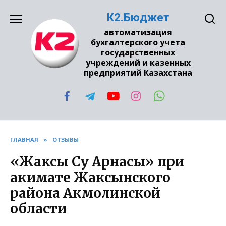
Перейти
К2.Бюджет
к
содержанию
автоматизация
бухгалтерского учета
государственных
учреждений и казенных
предприятий Казахстана
ГЛАВНАЯ
»
ОТЗЫВЫ
«Жаксы Су Арнасы» при
акимате Жаксынского
района Акмолинской
области