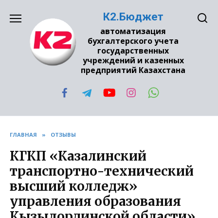
Перейти
К2.Бюджет
к
содержанию
автоматизация
бухгалтерского учета
государственных
учреждений и казенных
предприятий Казахстана
ГЛАВНАЯ
»
ОТЗЫВЫ
КГКП «Казалинский
транспортно-технический
высший колледж»
управления образования
Кызылординской области»