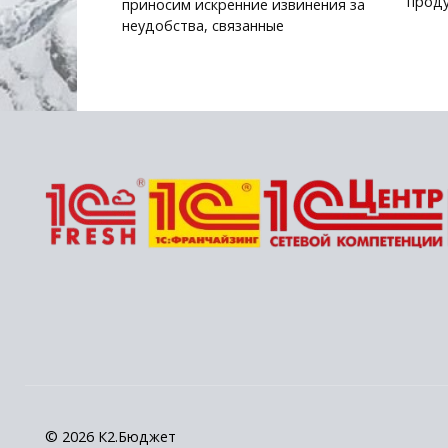
проду
приносим искренние извинения за
неудобства, связанные
© 2026 К2.Бюджет