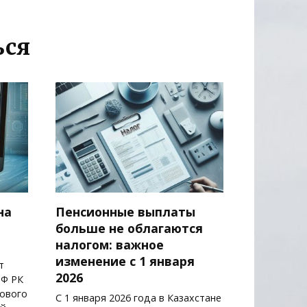
ься
на
Пенсионные выплаты
больше не облагаются
налогом: важное
изменение с 1 января
т
2026
МФ РК
ового
С 1 января 2026 года в Казахстане