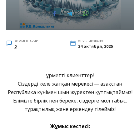
КОММЕНТАРИИ
ОПУБЛИКОВАНО
0
24 октября, 2025
Құрметті клиенттер!
Сіздерді келе жатқан мерекесі — Қазақстан
Республика күнімен шын жүректен құттықтаймыз!
Елімізге бірлік пен береке, сіздерге мол табыс,
тұрақтылық және өркендеу тілейміз!
Жұмыс кестесі: