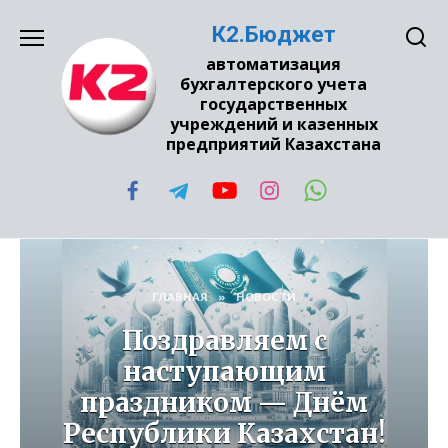
Перейти
К2.Бюджет
к
содержанию
автоматизация
бухгалтерского учета
государственных
учреждений и казенных
предприятий Казахстана
ГЛАВНАЯ
»
НОВОСТИ
Поздравляем с
наступающим
праздником — Днём
Республики Казахстан!