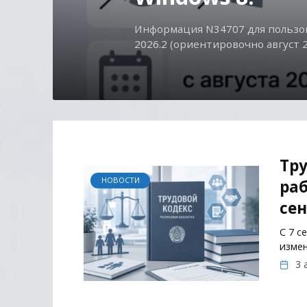
Информация N34707 для пользов
2026.2 (ориентировочно август 2
Тру
НОВОСТИ
раб
сен
С 7 с
измен
3 