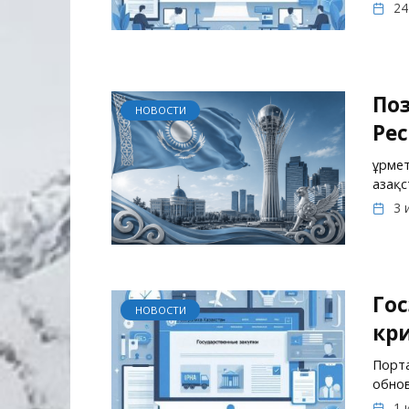
24
По
НОВОСТИ
Рес
Құрме
Қазақ
3 
Гос
НОВОСТИ
кри
Порта
обнов
1 