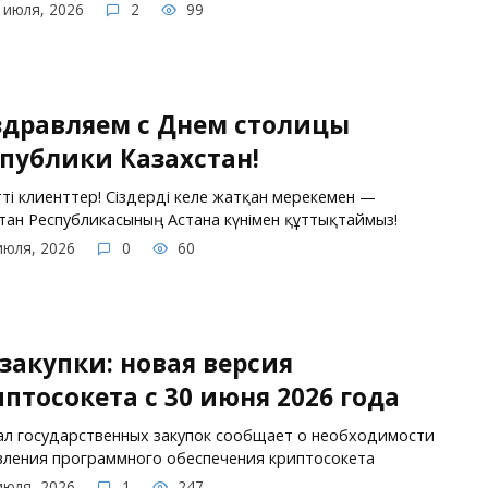
 июля, 2026
2
99
здравляем с Днем столицы
публики Казахстан!
тті клиенттер! Сіздерді келе жатқан мерекемен —
стан Республикасының Астана күнімен құттықтаймыз!
июля, 2026
0
60
закупки: новая версия
птосокета с 30 июня 2026 года
л государственных закупок сообщает о необходимости
ления программного обеспечения криптосокета
июля, 2026
1
247