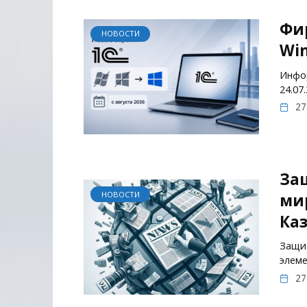
Фи
НОВОСТИ
Win
Инфор
24.07
27
За
НОВОСТИ
ми
Каз
Защит
элеме
27