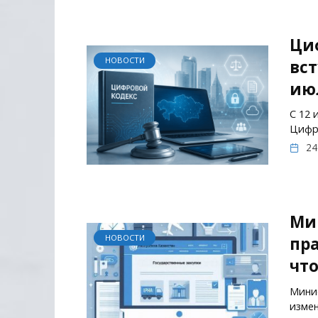
Ци
НОВОСТИ
вст
июл
С 12 
Цифро
24
Ми
НОВОСТИ
пра
что
Минис
измен