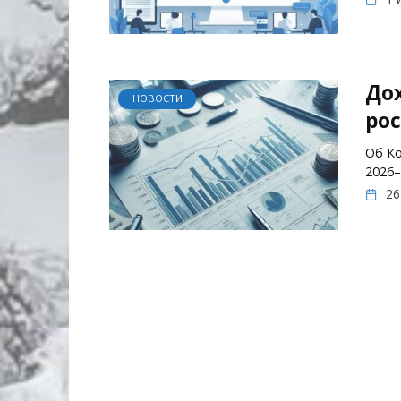
Дох
НОВОСТИ
рос
Об Ко
2026–
26