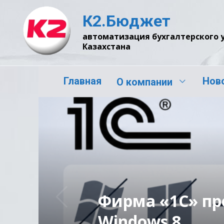
Перейти
К2.Бюджет
к
содержанию
автоматизация бухгалтерского 
Казахстана
Главная
Нов
О компании
Фирма «1С» пр
Windows 8.