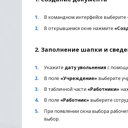
В командном интерфейсе выберите
В открывшемся окне нажмите
«Соз
2. Заполнение шапки и свед
Укажите
дату увольнения
с помощь
В поле
«Учреждение»
выберите уч
В табличной части
«Работники»
на
В поле
«Работник»
выберите сотруд
При появлении окна выбора рабоче
выбор.