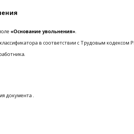
нения
поле
«Основание увольнения»
.
классификатора в соответствии с Трудовым кодексом Р
работника.
я документа .