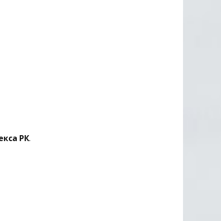
екса РК
.