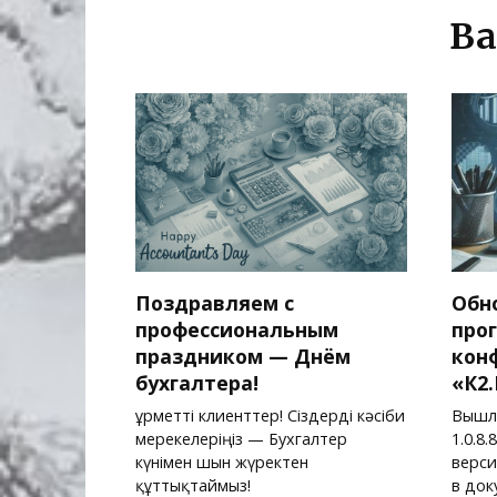
Ва
Поздравляем с
Обн
профессиональным
про
праздником — Днём
кон
бухгалтера!
«К2
Құрметті клиенттер! Сіздерді кәсіби
Вышл
мерекелеріңіз — Бухгалтер
1.0.8.
күнімен шын жүректен
верси
құттықтаймыз!
в док