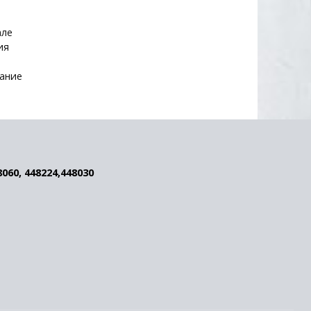
але
ия
ание
8060, 448224,448030