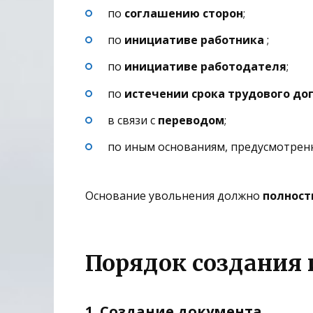
по
соглашению сторон
;
по
инициативе работника
;
по
инициативе работодателя
;
по
истечении срока трудового до
в связи с
переводом
;
по иным основаниям, предусмотрен
Основание увольнения должно
полност
Порядок создания 
1. Создание документа