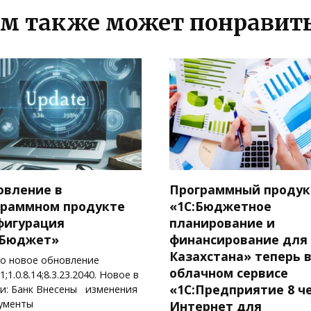
м также может понравит
овление в
Программный продук
граммном продукте
«1С:Бюджетное
фигурация
планирование и
.Бюджет»
финансирование для
Казахстана» теперь 
о новое обновление
облачном сервисе
81;1.0.8.14;8.3.23.2040. Новое в
«1С:Предприятие 8 ч
и: Банк Внесены изменения
ументы
Интернет для