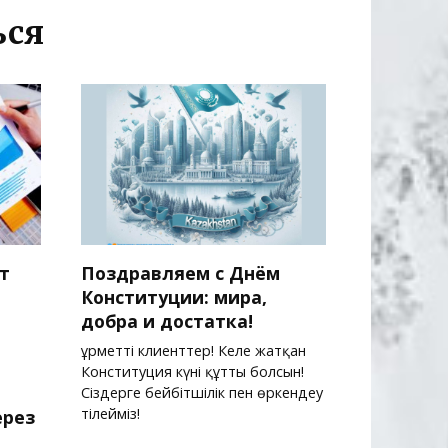
ься
т
Поздравляем с Днём
Конституции: мира,
добра и достатка!
Құрметті клиенттер! Келе жатқан
в
Конституция күні құтты болсын!
Сіздерге бейбітшілік пен өркендеу
тілейміз!
ерез