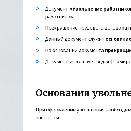
Документ
«Увольнение работнико
работником.
Прекращение трудового договора 
Данный документ служит
основани
На основании документа
прекращае
Документ используется для формиро
Основания увольн
При оформлении увольнения необходимо 
частности: