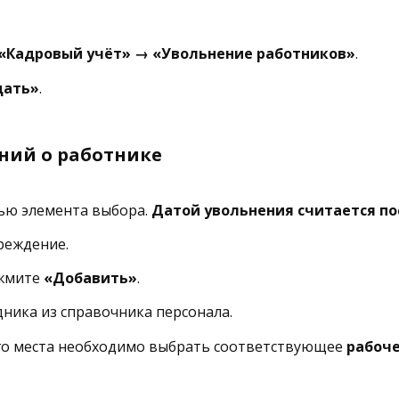
«Кадровый учёт» → «Увольнение работников»
.
дать»
.
ений о работнике
ю элемента выбора.
Датой увольнения считается п
реждение.
жмите
«Добавить»
.
ника из справочника персонала.
го места необходимо выбрать соответствующее
рабоче