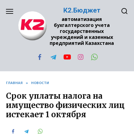
Перейти
К2.Бюджет
к
содержанию
автоматизация
бухгалтерского учета
государственных
учреждений и казенных
предприятий Казахстана
ГЛАВНАЯ
»
НОВОСТИ
Срок уплаты налога на
имущество физических лиц
истекает 1 октября