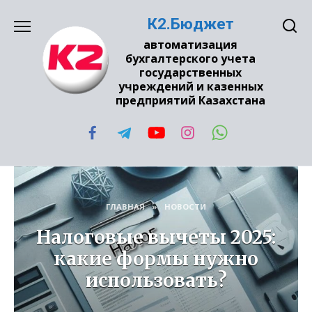
Перейти
К2.Бюджет
к
содержанию
автоматизация
бухгалтерского учета
государственных
учреждений и казенных
предприятий Казахстана
ГЛАВНАЯ
»
НОВОСТИ
Налоговые вычеты 2025:
какие формы нужно
использовать?