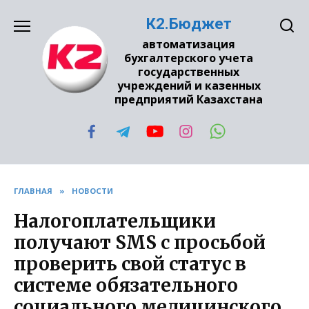
Перейти
К2.Бюджет
к
содержанию
автоматизация
бухгалтерского учета
государственных
учреждений и казенных
предприятий Казахстана
ГЛАВНАЯ
»
НОВОСТИ
Налогоплательщики
получают SMS с просьбой
проверить свой статус в
системе обязательного
социального медицинского