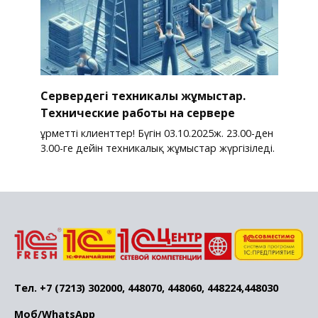
Сервердегі техникалық жұмыстар.
Технические работы на сервере
Құрметті клиенттер! Бүгін 03.10.2025ж. 23.00-ден
3.00-ге дейін техникалық жұмыстар жүргізіледі.
Тел. +7 (7213) 302000, 448070, 448060, 448224,448030
Моб/WhatsApp