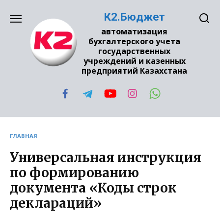
Перейти
К2.Бюджет
к
содержанию
автоматизация
бухгалтерского учета
государственных
учреждений и казенных
предприятий Казахстана
ГЛАВНАЯ
Универсальная инструкция
по формированию
документа «Коды строк
деклараций»