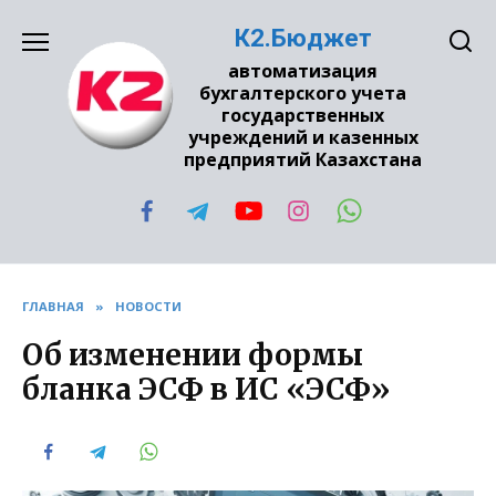
Перейти
К2.Бюджет
к
содержанию
автоматизация
бухгалтерского учета
государственных
учреждений и казенных
предприятий Казахстана
ГЛАВНАЯ
»
НОВОСТИ
Об изменении формы
бланка ЭСФ в ИС «ЭСФ»