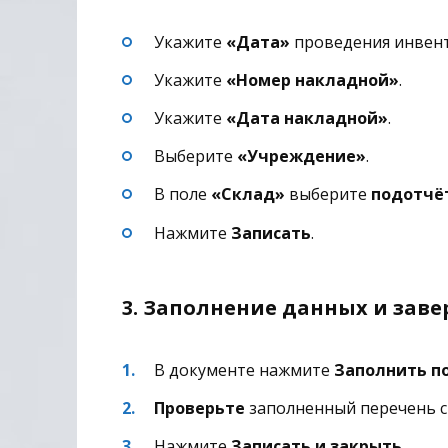
Укажите
«Дата»
проведения инвен
Укажите
«Номер накладной»
.
Укажите
«Дата накладной»
.
Выберите
«Учреждение»
.
В поле
«Склад»
выберите
подотчё
Нажмите
Записать
.
3. Заполнение данных и зав
В документе нажмите
Заполнить п
Проверьте
заполненный перечень с
Нажмите
Записать и закрыть
.