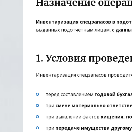
Назначение опера
Инвентаризация спецзапасов в подо
выданных подотчётным лицам,
с данны
1. Условия провед
Инвентаризация спецзапасов проводится
перед составлением
годовой бухга
при
смене материально ответств
при выявлении фактов
хищения, по
при
передаче имущества другом