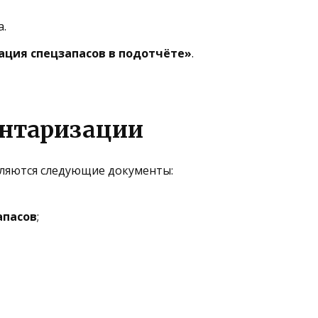
а.
ция спецзапасов в подотчёте»
.
ентаризации
ляются следующие документы:
апасов
;