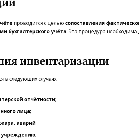
ции
тчёте
проводится с целью
сопоставления фактическо
ми бухгалтерского учёта
. Эта процедура необходима
ения инвентаризации
 в следующих случаях:
лтерской отчётности
;
енного лица
;
жара, аварий
;
у учреждению
;