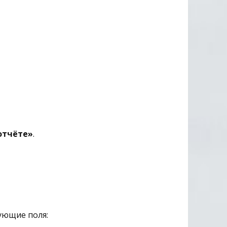
отчёте»
.
ующие поля: