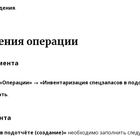
дения
.
нения операции
мента
«Операции» → «Инвентаризация спецзапасов в под
ать
.
нта
в подотчёте (создание)»
необходимо заполнить след