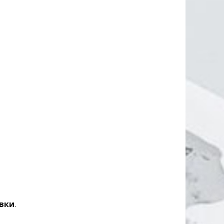
вки
.