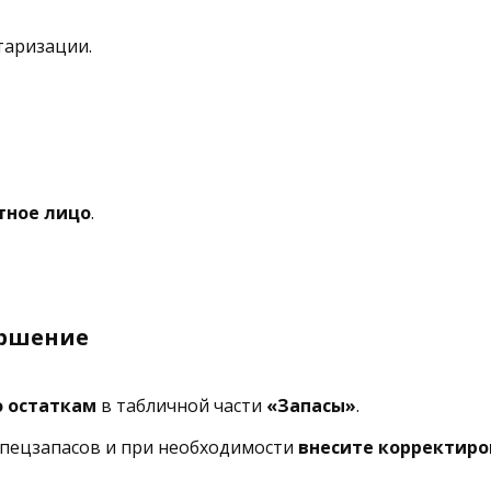
таризации.
тное лицо
.
ершение
о остаткам
в табличной части
«Запасы»
.
пецзапасов и при необходимости
внесите корректиро