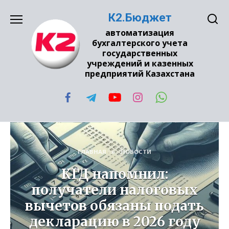
Перейти
К2.Бюджет
к
содержанию
автоматизация
бухгалтерского учета
государственных
учреждений и казенных
предприятий Казахстана
ГЛАВНАЯ
»
НОВОСТИ
КГД напомнил:
получатели налоговых
вычетов обязаны подать
декларацию в 2026 году