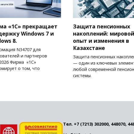
ма «1С» прекращает
Защита пенсионных
держку Windows 7 и
накоплений: мирово
ows 8.
опыт и изменения в
Казахстане
рмация N34707 для
ователей и партнеров
Защита пенсионных накопле
.2026 Фирма «1С»
— один из ключевых элемен
мирует о том, что
любой современной пенсио
системы.
Тел. +7 (7213) 302000, 448070, 44