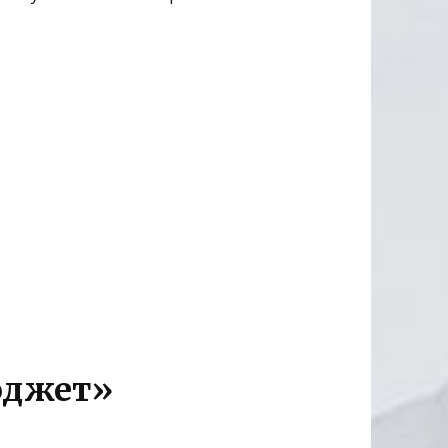
юджет»