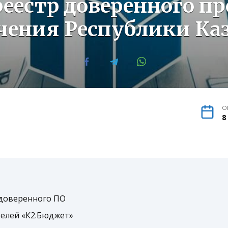
реестр доверенного п
чения Республики Ка
О
8
 доверенного ПО
телей «К2.Бюджет»