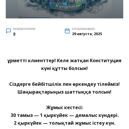
КОММЕНТАРИИ
ОПУБЛИКОВАНО
0
29 августа, 2025
Құрметті клиенттер! Келе жатқан Конституция
күні құтты болсын!
Сіздерге бейбітшілік пен өркендеу тілейміз!
Шаңырақтарыңыз шаттыққа толсын!
Жұмыс кестесі:
30 тамыз — 1 қыркүйек — демалыс күндері.
2 қыркүйек — толықтай жұмыс істеу күн.