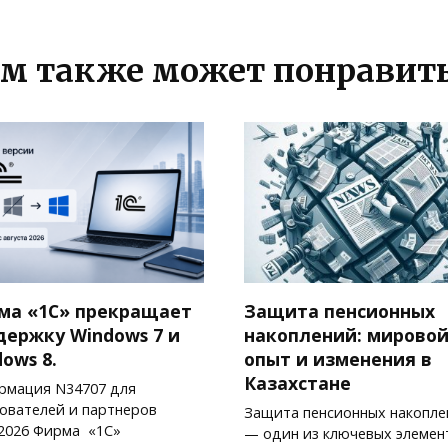
м также может понравит
ма «1С» прекращает
Защита пенсионных
держку Windows 7 и
накоплений: мирово
ows 8.
опыт и изменения в
Казахстане
рмация N34707 для
ователей и партнеров
Защита пенсионных накопле
.2026 Фирма «1С»
— один из ключевых элемен