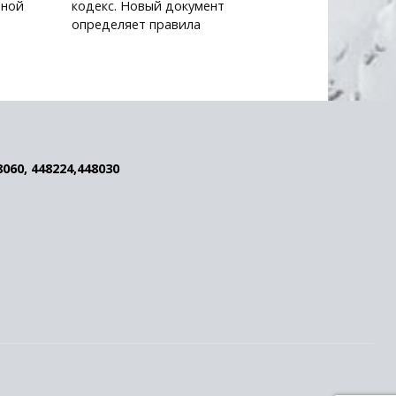
нной
кодекс. Новый документ
определяет правила
8060, 448224,448030