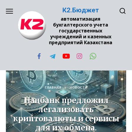
Перейти
К2.Бюджет
к
содержанию
автоматизация
бухгалтерского учета
государственных
учреждений и казенных
предприятий Казахстана
ГЛАВНАЯ
»
НОВОСТИ
Нацбанк предложил
легализовать
криптовалюты и сервисы
для их обмена.