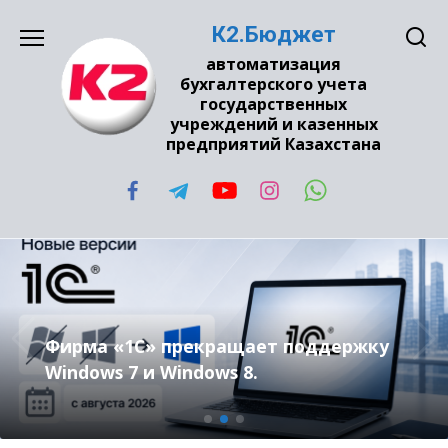
Перейти
К2.Бюджет
к
содержанию
автоматизация
бухгалтерского учета
государственных
учреждений и казенных
предприятий Казахстана
Фирма «1С» прекращает поддержку
Windows 7 и Windows 8.