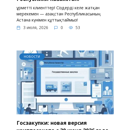
Құрметті клиенттер! Сіздерді келе жатқан
мерекемен — Қазақстан Республикасының
Астана күнімен құттықтаймыз!
3 июля, 2026
0
53
НОВОСТИ
Госзакупки: новая версия